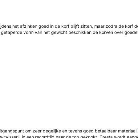
jdens het afzinken goed in de korf blijft zitten, maar zodra de korf
de getaperde vorm van het gewicht beschikken de korven over goede
itgangspunt om zeer degelijke en tevens goed betaalbaar materiaal te
e witvisserij, in een recordtijd naar de top geknokt. Cresta wordt 