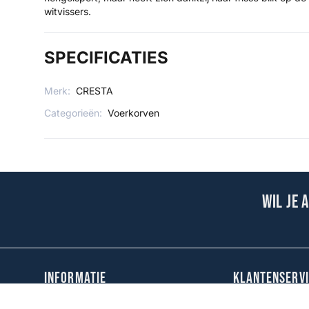
witvissers.
SPECIFICATIES
Merk:
CRESTA
Categorieën:
Voerkorven
Wil je 
INFORMATIE
KLANTENSERVI
Over Fauna Hengelsport
Spaarsysteem