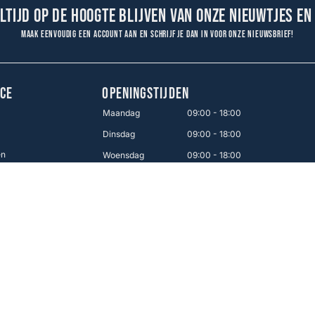
altijd op de hoogte blijven van onze nieuwtjes en
Maak eenvoudig een account aan en schrijf je dan in voor onze nieuwsbrief!
CE
OPENINGSTIJDEN
Maandag
09:00 - 18:00
Dinsdag
09:00 - 18:00
en
Woensdag
09:00 - 18:00
Donderdag
09:00 - 18:00
Vrijdag
09:00 - 21:00
Zaterdag
09:00 - 17:00
Zondag
12:00 - 16:00
Makkelijk betalen