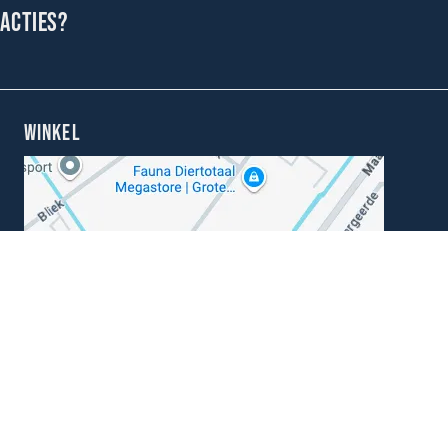
 acties?
WINKEL
Kunnen wij je helpen?