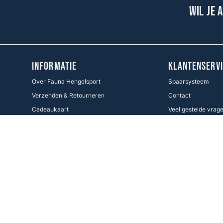
Wil je 
INFORMATIE
KLANTENSERVI
Over Fauna Hengelsport
Spaarsysteem
Verzenden & Retourneren
Contact
Cadeaukaart
Veel gestelde vrag
Voorwaarden KWO
Betaalmethoden
Cookie Policy
Volg ons