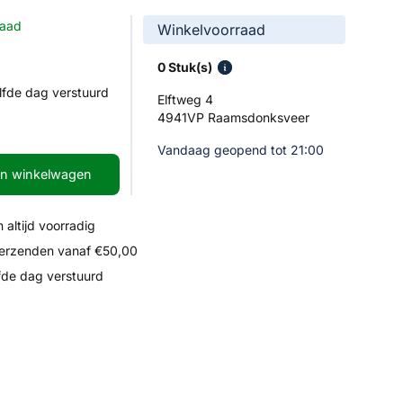
raad
Winkelvoorraad
0 Stuk(s)
lfde dag verstuurd
Elftweg 4
4941VP Raamsdonksveer
Vandaag geopend tot 21:00
In winkelwagen
 altijd voorradig
verzenden vanaf €50,00
fde dag verstuurd