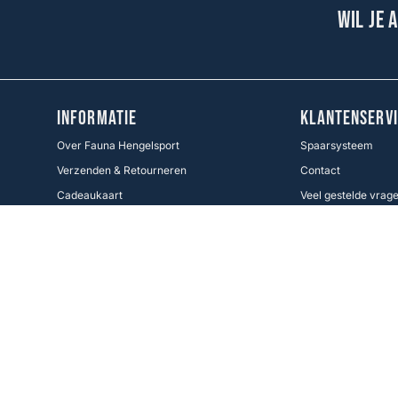
Wil je 
INFORMATIE
KLANTENSERVI
Over Fauna Hengelsport
Spaarsysteem
Verzenden & Retourneren
Contact
Cadeaukaart
Veel gestelde vrag
Voorwaarden KWO
Betaalmethoden
Cookie Policy
Volg ons