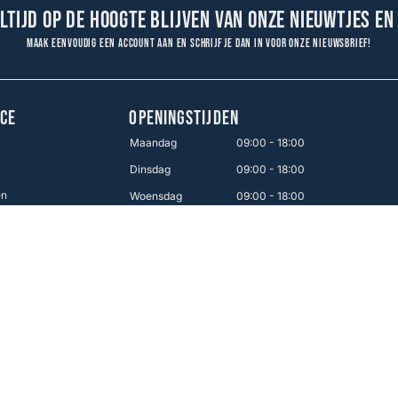
altijd op de hoogte blijven van onze nieuwtjes en
Maak eenvoudig een account aan en schrijf je dan in voor onze nieuwsbrief!
CE
OPENINGSTIJDEN
Maandag
09:00 - 18:00
Dinsdag
09:00 - 18:00
en
Woensdag
09:00 - 18:00
Donderdag
09:00 - 18:00
Vrijdag
09:00 - 21:00
Zaterdag
09:00 - 17:00
Zondag
12:00 - 16:00
Makkelijk betalen