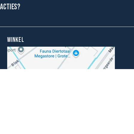
 acties?
WINKEL
Kunnen wij je helpen?