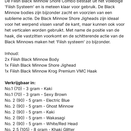
De Fiiish Black Minnow Shore Combo bestaat uit het volledige
'Fiiish Systeem' en is meteen klaar voor gebruik. De Black
Minnow bodies zijn bijzonder zacht en voorzien van een
sublieme actie. De Black Minnow Shore Jigheads zijn ideaal
voor het werpend vissen vanaf de kant, maar kunnen ook voor
het verticalen worden gebruikt. Met name de positie van de
haak, die vastzitten voorkomt en de schitterende actie van de
Black Minnows maken het 'Fiiish systeem' zo bijzonder.
Inhoud:
2x Fiiish Black Minnow Body
1x Fiiish Black Minnow Shore Jighead
1x Fiiish Black Minnow Krog Premium VMC Haak
Verkrijgbaar in:
No.1 (70) - 3 gram - Kaki
No.1 (70) - 3 gram - Sexy Brown
No. 2 (90) - 5 gram - Electric Blue
No. 2 (90) - 5 gram - Ghost Minnow
No. 2 (90) - 5 gram - Kaki
No. 2 (90) - 5 gram - Wakasagi
No. 2 (90) - 5 gram - White/Red Head
No. 2,5 (105) - 8 gram - Khaki Glitter