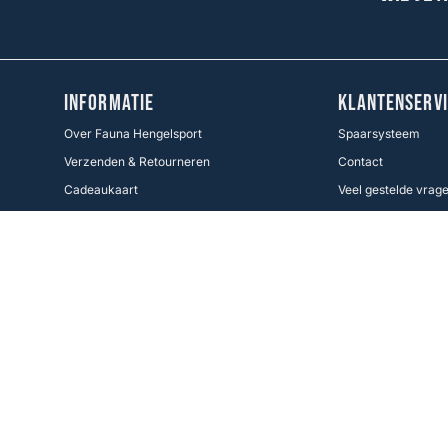
INFORMATIE
KLANTENSERVI
Over Fauna Hengelsport
Spaarsysteem
Verzenden & Retourneren
Contact
Cadeaukaart
Veel gestelde vrag
Voorwaarden KWO
Betaalmethoden
Cookie Policy
Volg ons
Facebook
Instagram