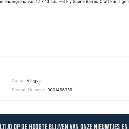
n ondergrond van 12 x 13 cm. Het Fly Scene Barred Craft Fur is gem
Groep:
Vliegvis
Product Nummer:
0001466356
altijd op de hoogte blijven van onze nieuwtjes en