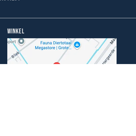
WINKEL
Kunnen wij je helpen?
+31 (0) 162-513308