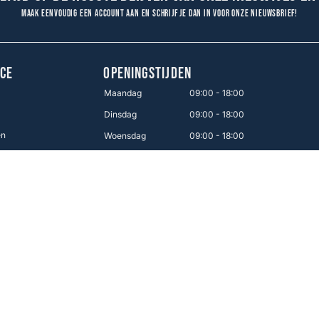
Maak eenvoudig een account aan en schrijf je dan in voor onze nieuwsbrief!
CE
OPENINGSTIJDEN
Maandag
09:00 - 18:00
Dinsdag
09:00 - 18:00
en
Woensdag
09:00 - 18:00
Donderdag
09:00 - 18:00
Vrijdag
09:00 - 21:00
Zaterdag
09:00 - 17:00
Zondag
12:00 - 16:00
Makkelijk betalen