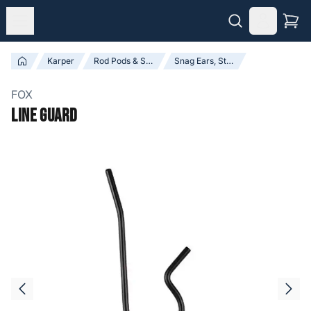
Karper
Rod Pods & Steunen
Snag Ears, Steunen & Accessoires
FOX
Line Guard