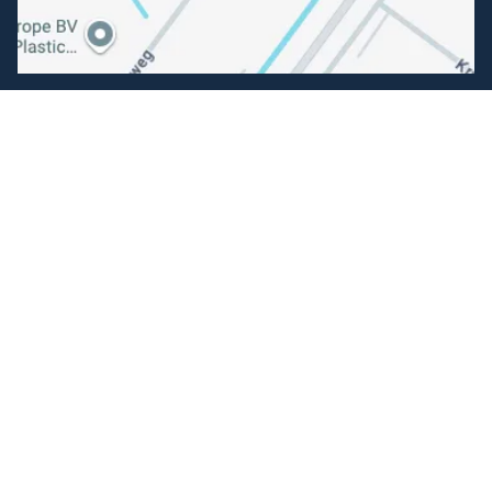
Volg ons
Facebook
Instagram
Makkelijk betalen
Kunnen wij je helpen?
+31 (0) 162-513308
klantenservice@hengelsportfauna.nl