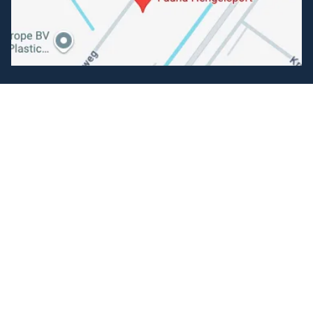
Volg ons
Facebook
Instagram
Makkelijk betalen
Kunnen wij je helpen?
+31 (0) 162-513308