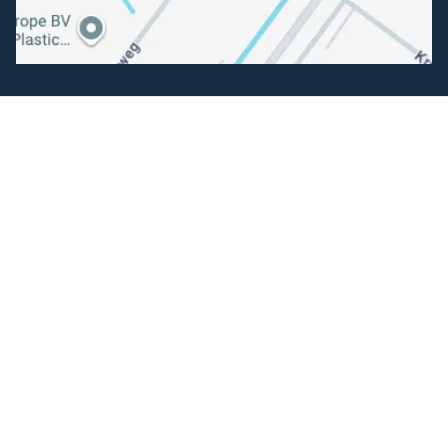
Volg ons
Facebook
Instagram
Makkelijk betalen
Kunnen wij je helpen?
+31 (0) 162-513308
klantenservice@hengelsportfauna.nl