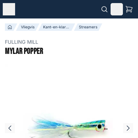
Vliegvis
Kant-en-klare Vliegen
Streamers
FULLING MILL
Mylar Popper