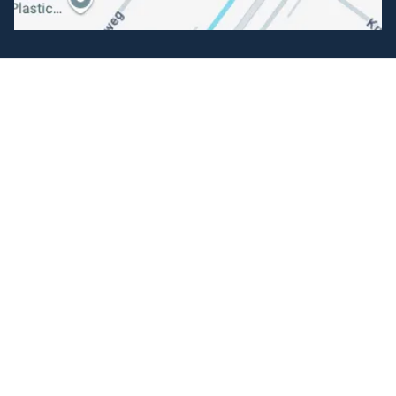
Volg ons
Facebook
Instagram
Makkelijk betalen
Kunnen wij je helpen?
+31 (0) 162-513308
klantenservice@hengelsportfauna.nl