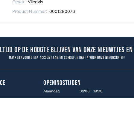
Groep:
Vliegvis
Product Nummer:
0001380076
altijd op de hoogte blijven van onze nieuwtjes en
Maak eenvoudig een account aan en schrijf je dan in voor onze nieuwsbrief!
CE
OPENINGSTIJDEN
Maandag
09:00 - 18:00
Dinsdag
09:00 - 18:00
en
Woensdag
09:00 - 18:00
Donderdag
09:00 - 18:00
Vrijdag
09:00 - 21:00