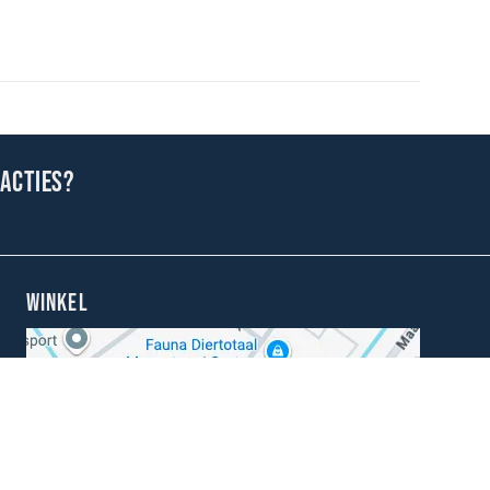
 acties?
WINKEL