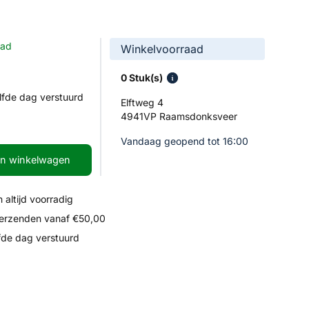
aad
Winkelvoorraad
0 Stuk(s)
lfde dag verstuurd
Elftweg 4
4941VP Raamsdonksveer
Vandaag geopend tot 16:00
In winkelwagen
 altijd voorradig
verzenden vanaf €50,00
fde dag verstuurd