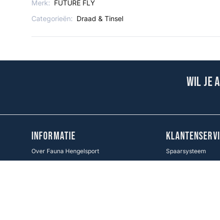
Merk:
FUTURE FLY
Categorieën:
Draad & Tinsel
Wil je 
INFORMATIE
KLANTENSERVI
Over Fauna Hengelsport
Spaarsysteem
Verzenden & Retourneren
Contact
Cadeaukaart
Veel gestelde vrag
Voorwaarden KWO
Betaalmethoden
Cookie Policy