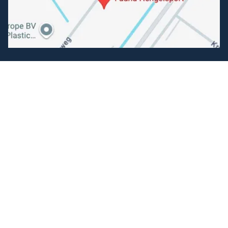
Volg ons
Facebook
Instagram
Makkelijk betalen
Kunnen wij je helpen?
+31 (0) 162-513308