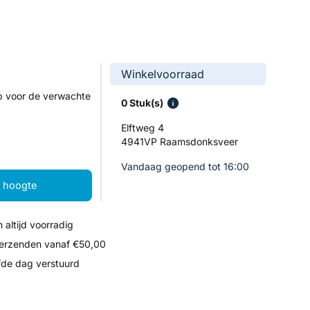
Winkelvoorraad
p voor de verwachte
0 Stuk(s)
Elftweg 4
4941VP Raamsdonksveer
Vandaag geopend tot 16:00
e hoogte
 altijd voorradig
verzenden vanaf €50,00
fde dag verstuurd