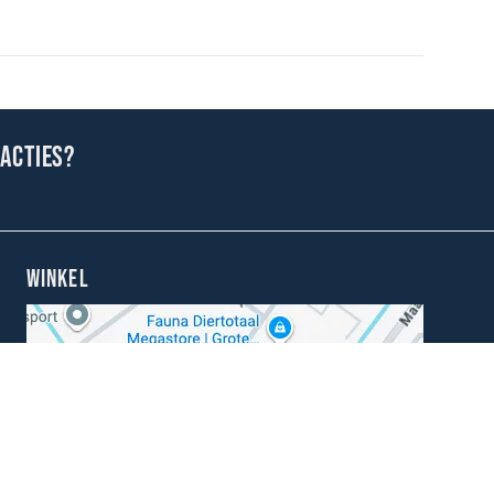
 acties?
WINKEL