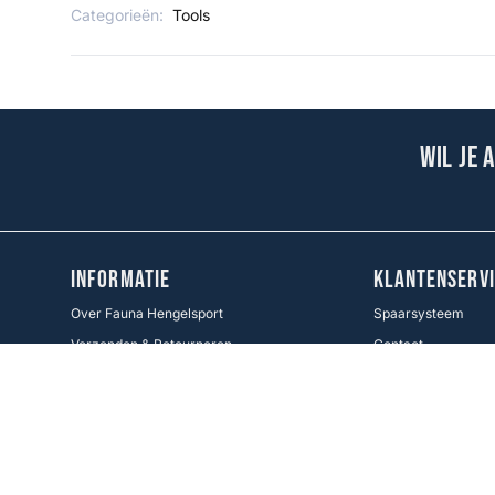
Categorieën:
Tools
Wil je 
INFORMATIE
KLANTENSERVI
Over Fauna Hengelsport
Spaarsysteem
Verzenden & Retourneren
Contact
Cadeaukaart
Veel gestelde vrag
Voorwaarden KWO
Betaalmethoden
Cookie Policy