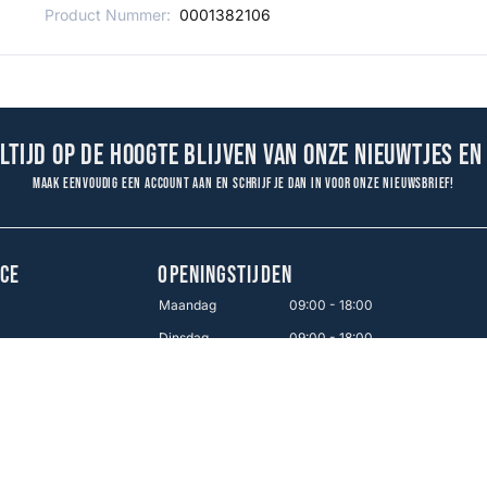
Product Nummer:
0001382106
altijd op de hoogte blijven van onze nieuwtjes en
Maak eenvoudig een account aan en schrijf je dan in voor onze nieuwsbrief!
CE
OPENINGSTIJDEN
Maandag
09:00 - 18:00
Dinsdag
09:00 - 18:00
en
Woensdag
09:00 - 18:00
Donderdag
09:00 - 18:00
Vrijdag
09:00 - 21:00
Zaterdag
09:00 - 17:00