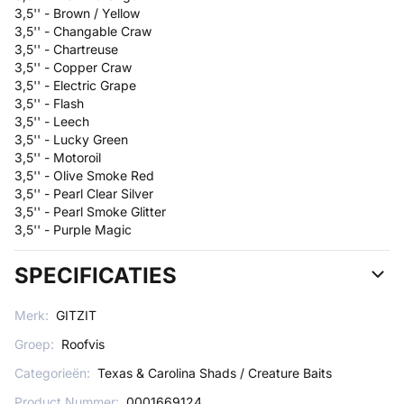
3,5'' - Brown / Yellow
3,5'' - Changable Craw
3,5'' - Chartreuse
3,5'' - Copper Craw
3,5'' - Electric Grape
3,5'' - Flash
3,5'' - Leech
3,5'' - Lucky Green
3,5'' - Motoroil
3,5'' - Olive Smoke Red
3,5'' - Pearl Clear Silver
3,5'' - Pearl Smoke Glitter
3,5'' - Purple Magic
SPECIFICATIES
Merk:
GITZIT
Groep:
Roofvis
Categorieën:
Texas & Carolina Shads / Creature Baits
Product Nummer:
0001669124