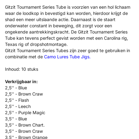
Gitzit Tournament Series Tube is voorzien van een hol lichaam
waar de loodkop in bevestigd kan worden, hierdoor krijgt de
shad een meer uitslaande actie. Daarnaast is de staart
onderwater constant in beweging, dit zorgt voor een
ongekende aantrekkingskracht. De Gitzit Tournament Series
Tube kan tevens perfect gevist worden met een Carolina rig,
Texas rig of dropshotmontage.
Gitzit Tournament Series Tubes zijn zeer goed te gebruiken in
combinatie met de
Camo Lures Tube Jigs
.
Inhoud: 10 stuks
Verkrijgbaar in:
2,5'' - Blue
2,5'' - Brown Craw
2,5'' - Flash
2,5'' - Leech
2,5'' - Purple Magic
3,5'' - Blue
3,5'' - Brown Chart.
3,5'' - Brown Craw
3,5'' - Brown Orange