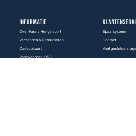
INFORMATIE
KLANTENSERVI
Over Fauna Hengelsport
Spaarsysteem
Verzenden & Retourneren
Contact
Cadeaukaart
Veel gestelde vrag
Voorwaarden KWO
Betaalmethoden
Cookie Policy
Volg ons
Facebook
Instagram