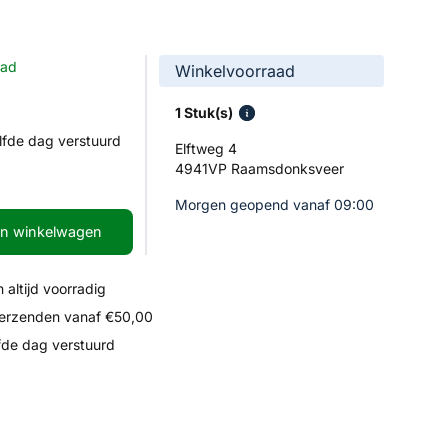
aad
Winkelvoorraad
1 Stuk(s)
lfde dag verstuurd
Elftweg 4
4941VP Raamsdonksveer
Morgen geopend vanaf 09:00
In winkelwagen
 altijd voorradig
verzenden vanaf €50,00
fde dag verstuurd