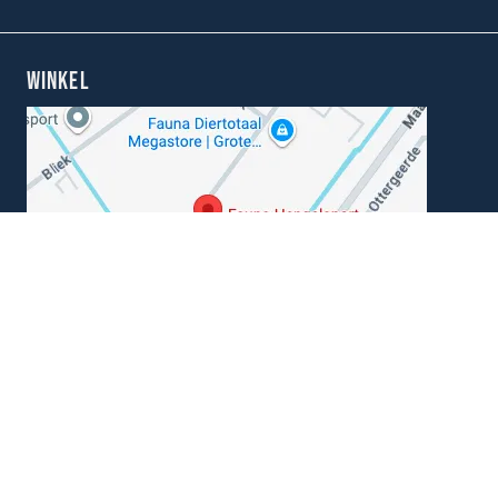
WINKEL
Kunnen wij je helpen?
+31 (0) 162-513308
klantenservice@hengelsportfauna.nl