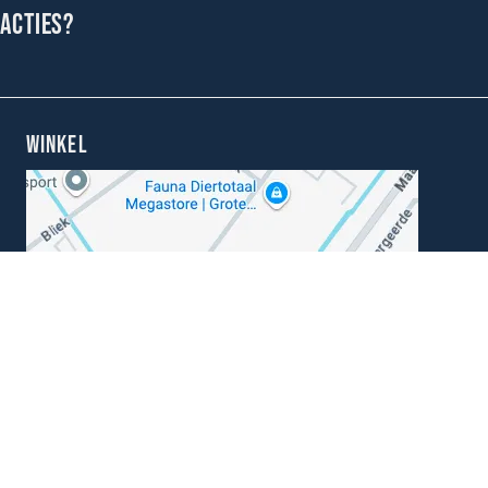
 acties?
WINKEL
Kunnen wij je helpen?