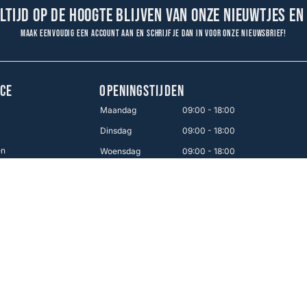
altijd op de hoogte blijven van onze nieuwtjes en
Maak eenvoudig een account aan en schrijf je dan in voor onze nieuwsbrief!
CE
OPENINGSTIJDEN
Maandag
09:00 - 18:00
Dinsdag
09:00 - 18:00
en
Woensdag
09:00 - 18:00
Donderdag
09:00 - 18:00
Vrijdag
09:00 - 21:00
Zaterdag
09:00 - 17:00
Zondag
12:00 - 16:00
Makkelijk betalen