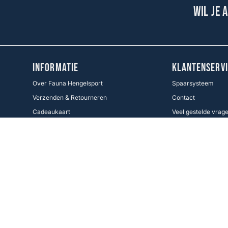
Wil je 
INFORMATIE
KLANTENSERVI
Over Fauna Hengelsport
Spaarsysteem
Verzenden & Retourneren
Contact
Cadeaukaart
Veel gestelde vrag
Voorwaarden KWO
Betaalmethoden
Cookie Policy
Volg ons