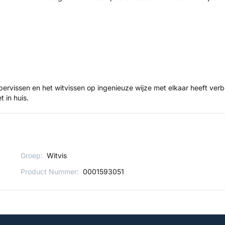
rpervissen en het witvissen op ingenieuze wijze met elkaar heeft v
t in huis.
Groep:
Witvis
Product Nummer:
0001593051