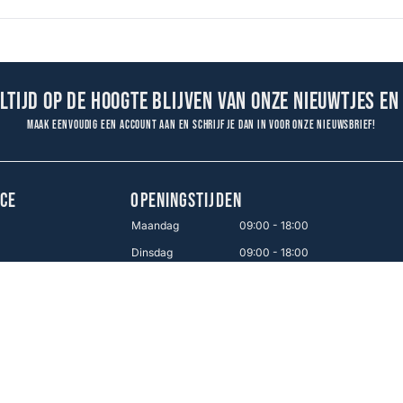
altijd op de hoogte blijven van onze nieuwtjes en
Maak eenvoudig een account aan en schrijf je dan in voor onze nieuwsbrief!
CE
OPENINGSTIJDEN
Maandag
09:00 - 18:00
Dinsdag
09:00 - 18:00
en
Woensdag
09:00 - 18:00
Donderdag
09:00 - 18:00
Vrijdag
09:00 - 21:00
Zaterdag
09:00 - 17:00
Zondag
12:00 - 16:00