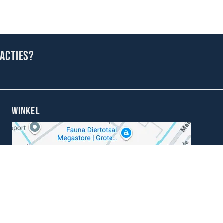
 acties?
WINKEL