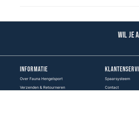
Wil je 
INFORMATIE
KLANTENSERVI
Over Fauna Hengelsport
Spaarsysteem
Verzenden & Retourneren
Contact
Cadeaukaart
Veel gestelde vrag
Voorwaarden KWO
Betaalmethoden
Cookie Policy