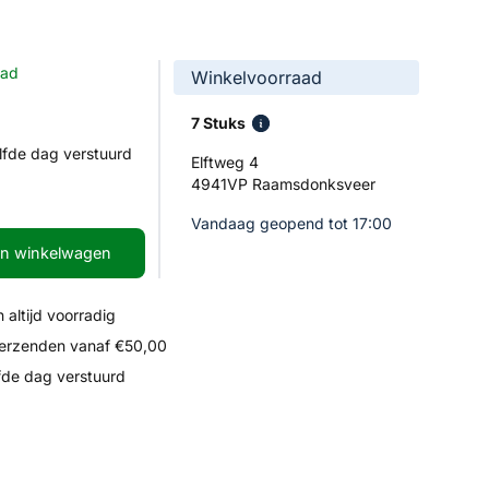
aad
Winkelvoorraad
7 Stuks
lfde dag verstuurd
Elftweg 4
4941VP Raamsdonksveer
Vandaag geopend tot 17:00
In winkelwagen
 altijd voorradig
verzenden vanaf €50,00
fde dag verstuurd