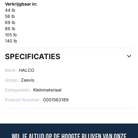
Verkrijgbaar in:
44 lb
58 lb
69 lb
86 lb
105 lb
140 lb
SPECIFICATIES
Merk:
HALCO
Groep:
Zeevis
Categorieën:
Kleinmateriaal
Product Nummer:
0001563189
Wil je altijd op de hoogte blijven van onze