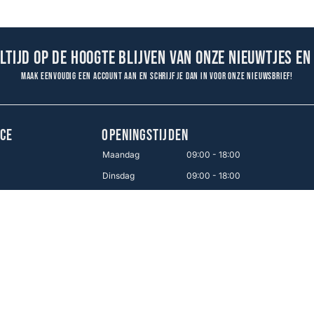
altijd op de hoogte blijven van onze nieuwtjes en
Maak eenvoudig een account aan en schrijf je dan in voor onze nieuwsbrief!
CE
OPENINGSTIJDEN
Maandag
09:00 - 18:00
Dinsdag
09:00 - 18:00
en
Woensdag
09:00 - 18:00
Donderdag
09:00 - 18:00
Vrijdag
09:00 - 21:00
Zaterdag
09:00 - 17:00
Zondag
12:00 - 16:00