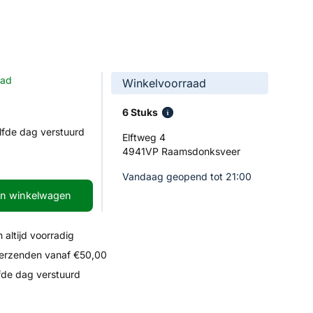
aad
Winkelvoorraad
6 Stuks
lfde dag verstuurd
Elftweg 4
4941VP Raamsdonksveer
Vandaag geopend tot 21:00
In winkelwagen
 altijd voorradig
verzenden vanaf €50,00
fde dag verstuurd