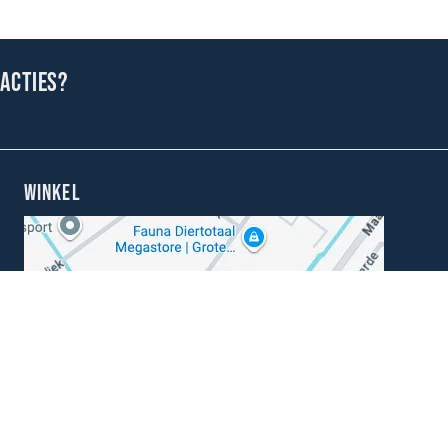
 acties?
WINKEL