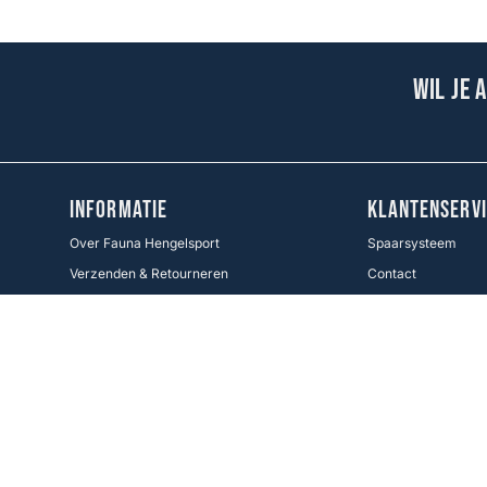
Wil je 
INFORMATIE
KLANTENSERVI
Over Fauna Hengelsport
Spaarsysteem
Verzenden & Retourneren
Contact
Cadeaukaart
Veel gestelde vrag
Voorwaarden KWO
Betaalmethoden
Cookie Policy