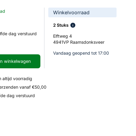
aad
Winkelvoorraad
2 Stuks
lfde dag verstuurd
Elftweg 4
4941VP Raamsdonksveer
Vandaag geopend tot 17:00
In winkelwagen
 altijd voorradig
verzenden vanaf €50,00
fde dag verstuurd