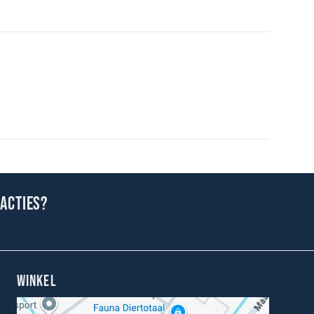
 acties?
WINKEL