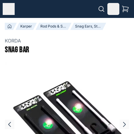
Karper
Rod Pods & Steunen
Snag Ears, Steunen & Accessoires
KORDA
Snag Bar