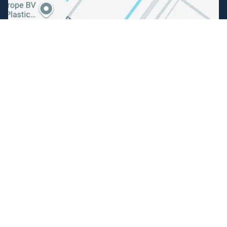
Volg ons
Facebook
Instagram
Makkelijk betalen
Kunnen wij je helpen?
+31 (0) 162-513308
klantenservice@hengelsportfauna.nl