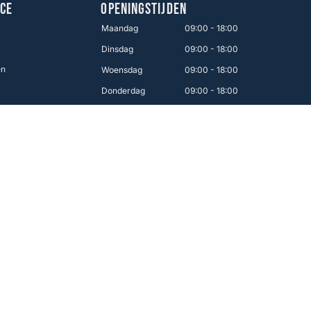
CE
OPENINGSTIJDEN
Maandag
09:00 - 18:00
Dinsdag
09:00 - 18:00
en
Woensdag
09:00 - 18:00
Donderdag
09:00 - 18:00
Vrijdag
09:00 - 21:00
Zaterdag
09:00 - 17:00
Zondag
12:00 - 16:00
Makkelijk betalen
 van Nederland!