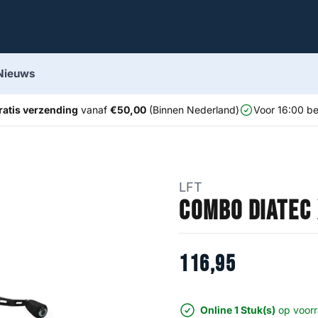
Nieuws
ratis verzending
vanaf
€50,00
(Binnen Nederland)
Voor 16:00 be
LFT
Combo Diatec
116
,
95
Online 1 Stuk(s)
op voor