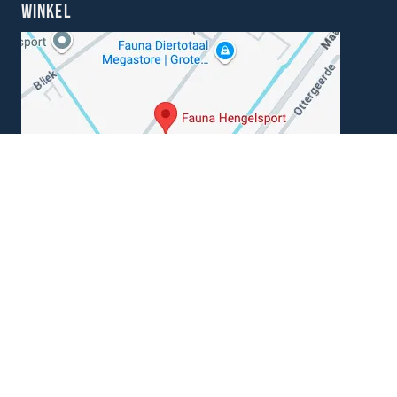
WINKEL
Kunnen wij je helpen?
+31 (0) 162-513308
klantenservice@hengelsportfauna.nl
Algemene voorwaarden
|
Disclaimer
|
Privacy