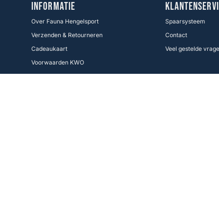
INFORMATIE
KLANTENSERVI
Over Fauna Hengelsport
Spaarsysteem
Verzenden & Retourneren
Contact
Cadeaukaart
Veel gestelde vrag
Voorwaarden KWO
Betaalmethoden
Cookie Policy
Volg ons
Facebook
Instagram
Fauna Hengelsport,
de grootste hengelsportspeciaalzaak