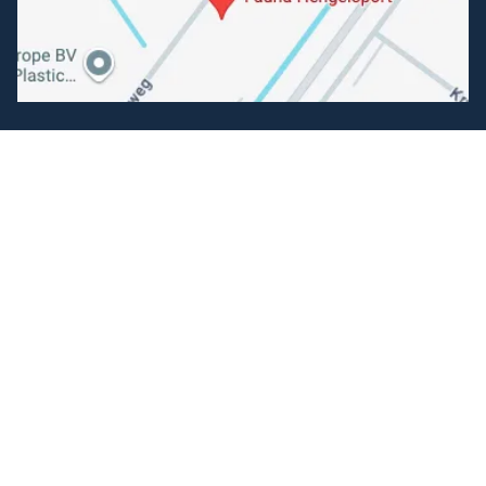
Volg ons
Facebook
Instagram
Makkelijk betalen
Kunnen wij je helpen?
+31 (0) 162-513308