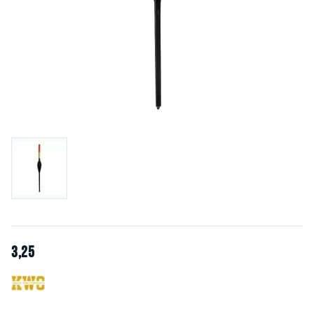
3
,
25