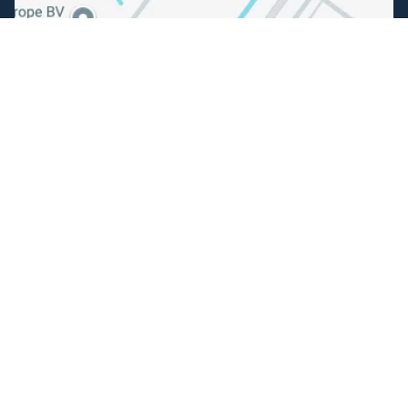
Volg ons
Facebook
Instagram
Makkelijk betalen
Kunnen wij je helpen?
+31 (0) 162-513308
klantenservice@hengelsportfauna.nl