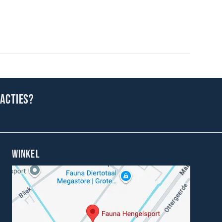
 acties?
WINKEL