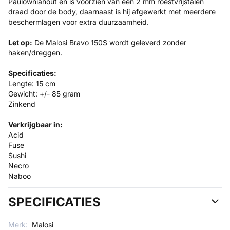
Paulowniahout en is voorzien van een 2 mm roestvrijstalen
draad door de body, daarnaast is hij afgewerkt met meerdere
beschermlagen voor extra duurzaamheid.
Let op:
De Malosi Bravo 150S wordt geleverd zonder
haken/dreggen.
Specificaties:
Lengte: 15 cm
Gewicht: +/- 85 gram
Zinkend
Verkrijgbaar in:
Acid
Fuse
Sushi
Necro
Naboo
SPECIFICATIES
Merk:
Malosi