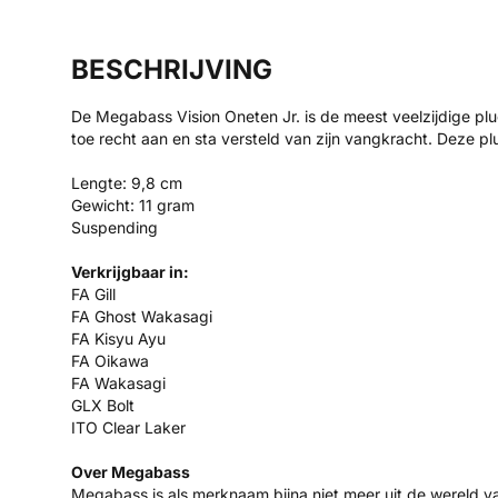
BESCHRIJVING
De Megabass Vision Oneten Jr. is de meest veelzijdige plu
toe recht aan en sta versteld van zijn vangkracht. Deze p
Lengte: 9,8 cm
Gewicht: 11 gram
Suspending
Verkrijgbaar in:
FA Gill
FA Ghost Wakasagi
FA Kisyu Ayu
FA Oikawa
FA Wakasagi
GLX Bolt
ITO Clear Laker
Over Megabass
Megabass is als merknaam bijna niet meer uit de wereld v