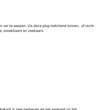
rm ver te werpen. Vis deze plug twitchend binnen, of recht
rs, snoekbaars en zeebaars.
brikant is zeer gedreven als het aankomt op het