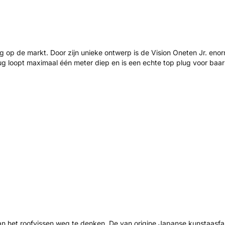
g op de markt. Door zijn unieke ontwerp is de Vision Oneten Jr. eno
lug loopt maximaal één meter diep en is een echte top plug voor baa
an het roofvissen weg te denken. De van origine Japanse kunstaasfa