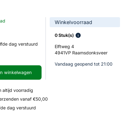
aad
Winkelvoorraad
0 Stuk(s)
lfde dag verstuurd
Elftweg 4
4941VP Raamsdonksveer
Vandaag geopend tot 21:00
In winkelwagen
 altijd voorradig
verzenden vanaf €50,00
fde dag verstuurd