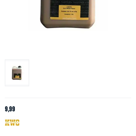
9
,
99