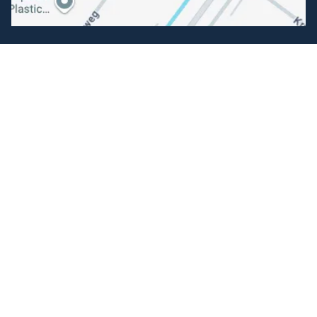
Volg ons
Facebook
Instagram
Makkelijk betalen
Kunnen wij je helpen?
+31 (0) 162-513308
klantenservice@hengelsportfauna.nl