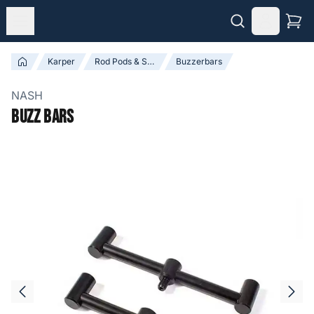
Karper
Rod Pods & Steunen
Buzzerbars
NASH
Buzz Bars