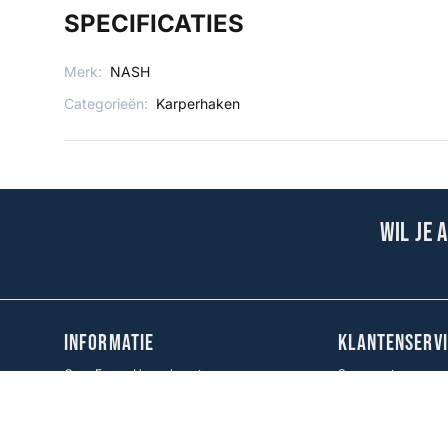
SPECIFICATIES
Merk:
NASH
Categorieën:
Karperhaken
Wil je 
INFORMATIE
KLANTENSERVI
Over Fauna Hengelsport
Spaarsysteem
Verzenden & Retourneren
Contact
Cadeaukaart
Veel gestelde vrag