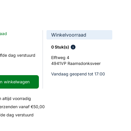
raad
Winkelvoorraad
0 Stuk(s)
lfde dag verstuurd
Elftweg 4
4941VP Raamsdonksveer
Vandaag geopend tot 17:00
In winkelwagen
 altijd voorradig
verzenden vanaf €50,00
fde dag verstuurd