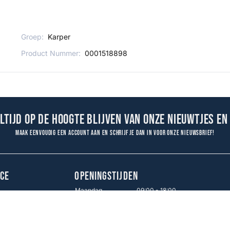
Groep:
Karper
Product Nummer:
0001518898
altijd op de hoogte blijven van onze nieuwtjes en
Maak eenvoudig een account aan en schrijf je dan in voor onze nieuwsbrief!
CE
OPENINGSTIJDEN
Maandag
09:00 - 18:00
Dinsdag
09:00 - 18:00
en
Woensdag
09:00 - 18:00