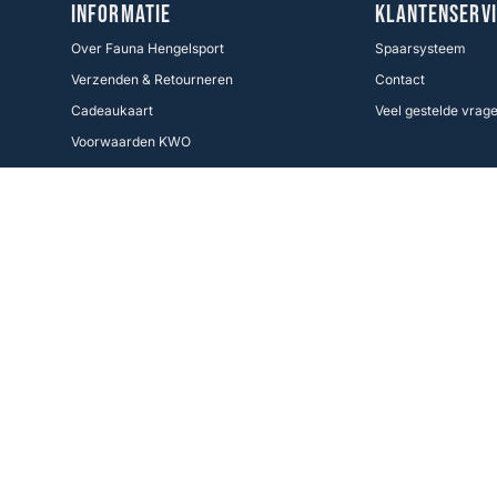
INFORMATIE
KLANTENSERVI
Over Fauna Hengelsport
Spaarsysteem
Verzenden & Retourneren
Contact
Cadeaukaart
Veel gestelde vrag
Voorwaarden KWO
Betaalmethoden
Cookie Policy
Volg ons
Facebook
Instagram
Fauna Hengelsport,
de grootste hengelsportspeciaalzaak