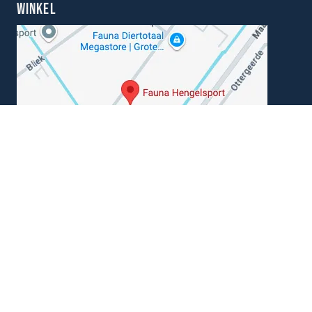
WINKEL
Kunnen wij je helpen?
+31 (0) 162-513308
klantenservice@hengelsportfauna.nl
Algemene voorwaarden
|
Disclaimer
|
Privacy