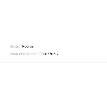
Groep:
Roofvis
Product Nummer:
0001770717
altijd op de hoogte blijven van onze nieuwtjes en
Maak eenvoudig een account aan en schrijf je dan in voor onze nieuwsbrief!