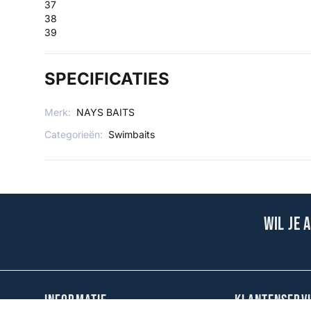
37
38
39
SPECIFICATIES
Merk:
NAYS BAITS
Categorieën:
Swimbaits
Wil je 
INFORMATIE
KLANTENSERVI