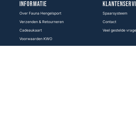
INFORMATIE
KLANTENSERVI
Over Fauna Hengelsport
Spaarsysteem
Verzenden & Retourneren
Contact
Cadeaukaart
Veel gestelde vrag
Voorwaarden KWO
Betaalmethoden
Cookie Policy
Volg ons
Facebook
Instagram
Fauna Hengelsport,
de grootste hengelsportspeciaalzaak