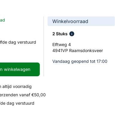
aad
Winkelvoorraad
2 Stuks
lfde dag verstuurd
Elftweg 4
4941VP Raamsdonksveer
Vandaag geopend tot 17:00
In winkelwagen
 altijd voorradig
verzenden vanaf €50,00
fde dag verstuurd