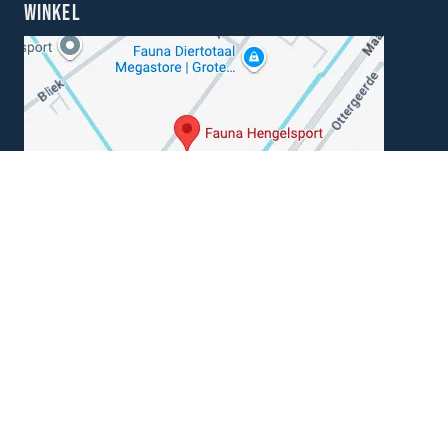
WINKEL
Kunnen wij je helpen?
+31 (0) 162-513308
klantenservice@hengelsportfauna.nl
Algemene voorwaarden
|
Disclaimer
|
Privacy