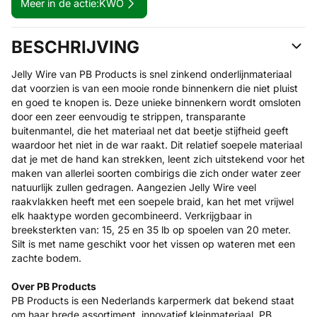
Meer in de actie:
KWO
BESCHRIJVING
Jelly Wire van PB Products is snel zinkend onderlijnmateriaal
dat voorzien is van een mooie ronde binnenkern die niet pluist
en goed te knopen is. Deze unieke binnenkern wordt omsloten
door een zeer eenvoudig te strippen, transparante
buitenmantel, die het materiaal net dat beetje stijfheid geeft
waardoor het niet in de war raakt. Dit relatief soepele materiaal
dat je met de hand kan strekken, leent zich uitstekend voor het
maken van allerlei soorten combirigs die zich onder water zeer
natuurlijk zullen gedragen. Aangezien Jelly Wire veel
raakvlakken heeft met een soepele braid, kan het met vrijwel
elk haaktype worden gecombineerd. Verkrijgbaar in
breeksterkten van: 15, 25 en 35 lb op spoelen van 20 meter.
Silt is met name geschikt voor het vissen op wateren met een
zachte bodem.
Over PB Products
PB Products is een Nederlands karpermerk dat bekend staat
om haar brede assortiment, innovatief kleinmateriaal. PB