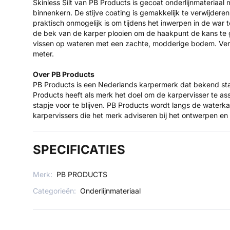
Skinless Silt van PB Products is gecoat onderlijnmateriaal
binnenkern. De stijve coating is gemakkelijk te verwijderen
praktisch onmogelijk is om tijdens het inwerpen in de war
de bek van de karper plooien om de haakpunt de kans te g
vissen op wateren met een zachte, modderige bodem. Verk
meter.
Over PB Products
PB Products is een Nederlands karpermerk dat bekend staa
Products heeft als merk het doel om de karpervisser te ass
stapje voor te blijven. PB Products wordt langs de water
karpervissers die het merk adviseren bij het ontwerpen e
SPECIFICATIES
Merk:
PB PRODUCTS
Categorieën:
Onderlijnmateriaal