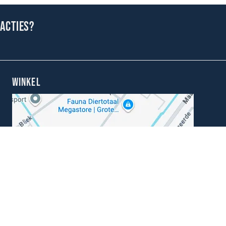
 acties?
WINKEL