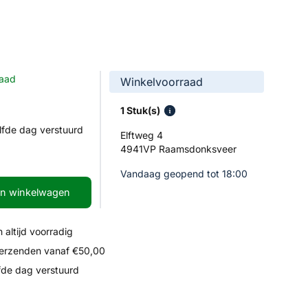
raad
Winkelvoorraad
1 Stuk(s)
lfde dag verstuurd
Elftweg 4
4941VP Raamsdonksveer
Vandaag geopend tot 18:00
In winkelwagen
 altijd voorradig
verzenden vanaf €50,00
fde dag verstuurd