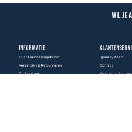
Wil je 
INFORMATIE
KLANTENSERVI
Over Fauna Hengelsport
Spaarsysteem
Verzenden & Retourneren
Contact
Cadeaukaart
Veel gestelde vrag
Voorwaarden KWO
Betaalmethoden
Cookie Policy