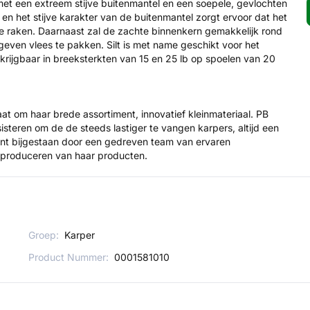
 met een extreem stijve buitenmantel en een soepele, gevlochten
 en het stijve karakter van de buitenmantel zorgt ervoor dat het
 te raken. Daarnaast zal de zachte binnenkern gemakkelijk rond
even vlees te pakken. Silt is met name geschikt voor het
rijgbaar in breeksterkten van 15 en 25 lb op spoelen van 20
t om haar brede assortiment, innovatief kleinmateriaal. PB
isteren om de de steeds lastiger te vangen karpers, altijd een
kant bijgestaan door een gedreven team van ervaren
n produceren van haar producten.
Groep:
Karper
Product Nummer:
0001581010