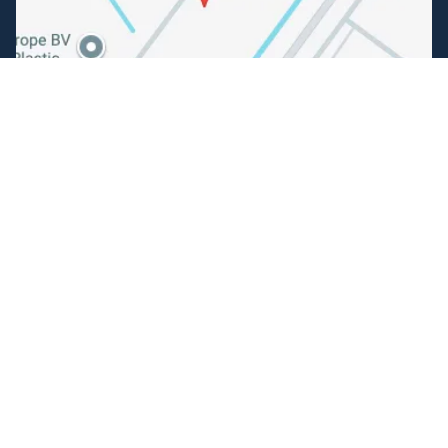
Volg ons
Facebook
Instagram
Makkelijk betalen
Kunnen wij je helpen?
+31 (0) 162-513308
klantenservice@hengelsportfauna.nl