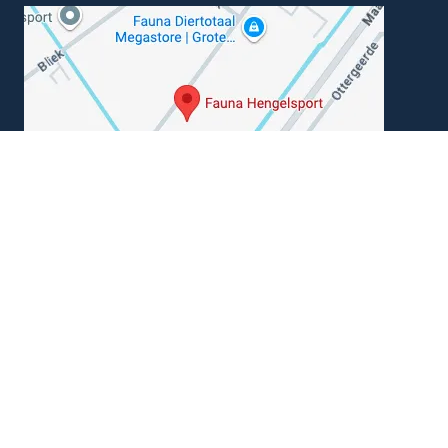
Kunnen wij je helpen?
+31 (0) 162-513308
klantenservice@hengelsportfauna.nl
Algemene voorwaarden
|
Disclaimer
|
Privacy
© 2026
Fauna Hengelsport