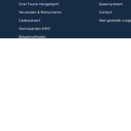
Over Fauna Hengelsport
Spaarsysteem
Verzenden & Retourneren
Contact
Cadeaukaart
Veel gestelde vrag
Voorwaarden KWO
Betaalmethoden
Cookie Policy
Volg ons
Facebook
Instagram
Fauna Hengelsport,
de grootste hengelsportspeciaalzaak