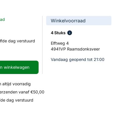
aad
Winkelvoorraad
4 Stuks
lfde dag verstuurd
Elftweg 4
4941VP Raamsdonksveer
Vandaag geopend tot 21:00
In winkelwagen
 altijd voorradig
verzenden vanaf €50,00
fde dag verstuurd