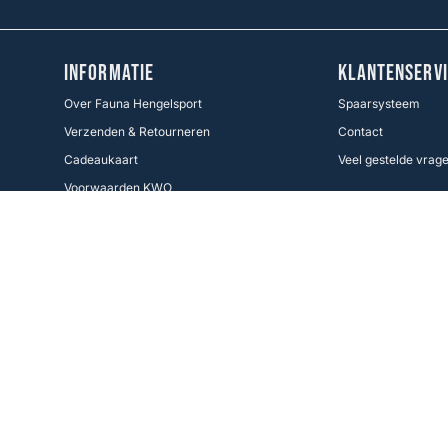
INFORMATIE
KLANTENSERVI
Over Fauna Hengelsport
Spaarsysteem
Verzenden & Retourneren
Contact
Cadeaukaart
Veel gestelde vrag
Voorwaarden KWO
Betaalmethoden
Cookie Policy
Volg ons
Facebook
Instagram