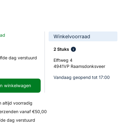
aad
Winkelvoorraad
2 Stuks
lfde dag verstuurd
Elftweg 4
4941VP Raamsdonksveer
Vandaag geopend tot 17:00
In winkelwagen
 altijd voorradig
verzenden vanaf €50,00
fde dag verstuurd