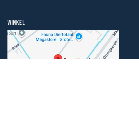
WINKEL
Kunnen wij je helpen?
+31 (0) 162-513308
klantenservice@hengelsportfauna.nl