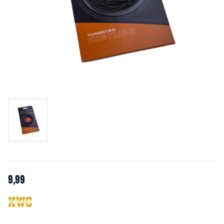
9
,
99