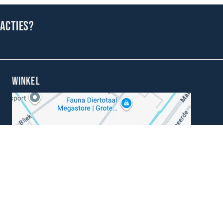
 acties?
WINKEL