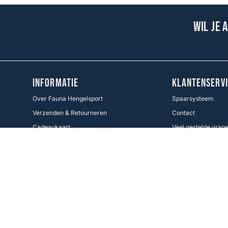
Wil je 
INFORMATIE
KLANTENSERVI
Over Fauna Hengelsport
Spaarsysteem
Verzenden & Retourneren
Contact
Cadeaukaart
Veel gestelde vrag
Voorwaarden KWO
Betaalmethoden
Cookie Policy