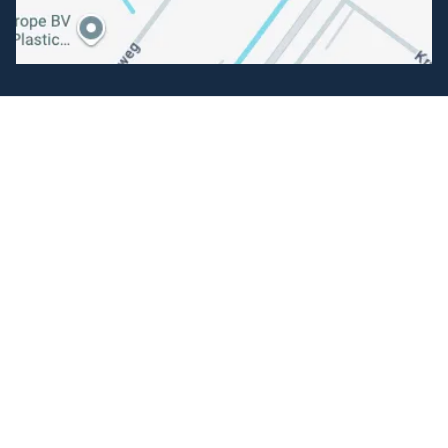
Volg ons
Facebook
Instagram
Makkelijk betalen
Kunnen wij je helpen?
+31 (0) 162-513308
klantenservice@hengelsportfauna.nl