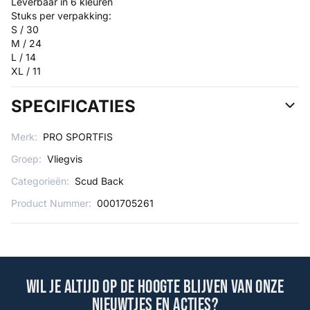
Leverbaar in 6 kleuren
Stuks per verpakking:
S / 30
M / 24
L / 14
XL / 11
SPECIFICATIES
Merk:
PRO SPORTFIS
Groep:
Vliegvis
Categorieën:
Scud Back
Product Nummer:
0001705261
Wil je altijd op de hoogte blijven van onze
nieuwtjes en acties?