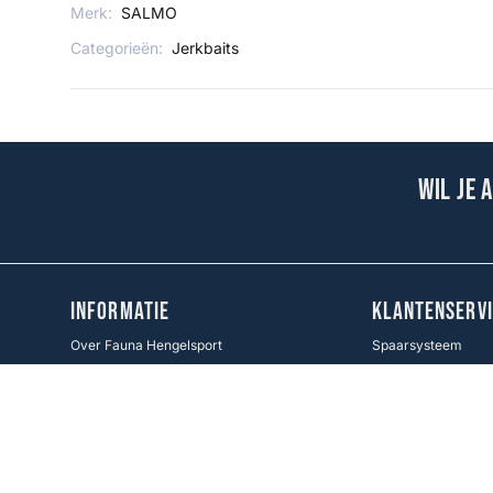
Merk:
SALMO
Categorieën:
Jerkbaits
Wil je 
INFORMATIE
KLANTENSERVI
Over Fauna Hengelsport
Spaarsysteem
Verzenden & Retourneren
Contact
Cadeaukaart
Veel gestelde vrag
Voorwaarden KWO
Betaalmethoden