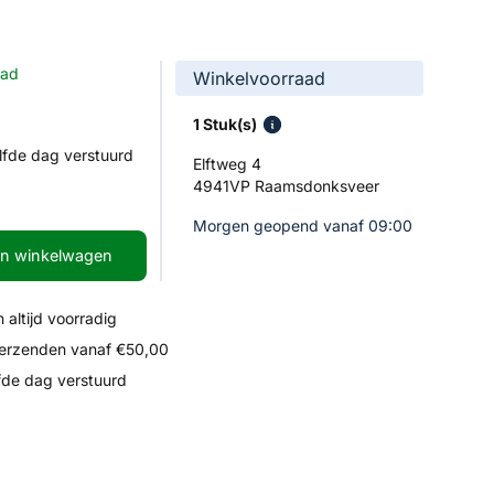
aad
Winkelvoorraad
1 Stuk(s)
lfde dag verstuurd
Elftweg 4
4941VP Raamsdonksveer
Morgen geopend vanaf 09:00
In winkelwagen
 altijd voorradig
verzenden vanaf €50,00
fde dag verstuurd