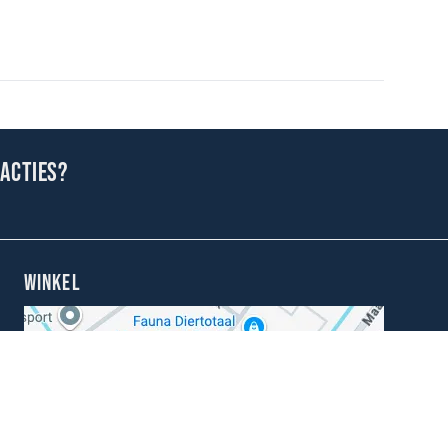
 acties?
WINKEL