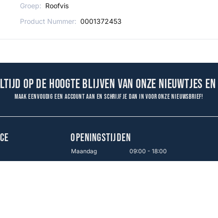
Groep:
Roofvis
Product Nummer:
0001372453
altijd op de hoogte blijven van onze nieuwtjes en
Maak eenvoudig een account aan en schrijf je dan in voor onze nieuwsbrief!
CE
OPENINGSTIJDEN
Maandag
09:00 - 18:00
Dinsdag
09:00 - 18:00
en
Woensdag
09:00 - 18:00
Donderdag
09:00 - 18:00
Vrijdag
09:00 - 21:00