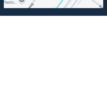
Volg ons
Facebook
Instagram
Makkelijk betalen
Kunnen wij je helpen?
+31 (0) 162-513308
klantenservice@hengelsportfauna.nl