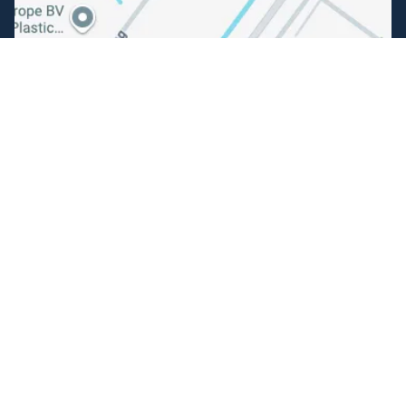
Volg ons
Facebook
Instagram
Makkelijk betalen
Kunnen wij je helpen?
+31 (0) 162-513308
klantenservice@hengelsportfauna.nl