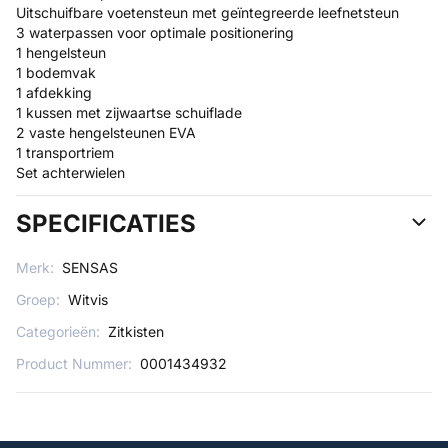
Uitschuifbare voetensteun met geïntegreerde leefnetsteun
3 waterpassen voor optimale positionering
1 hengelsteun
1 bodemvak
1 afdekking
1 kussen met zijwaartse schuiflade
2 vaste hengelsteunen EVA
1 transportriem
Set achterwielen
SPECIFICATIES
Merk:
SENSAS
Groep:
Witvis
Categorieën:
Zitkisten
Product Nummer:
0001434932