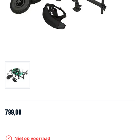
799
,
00
Niet op voorraad