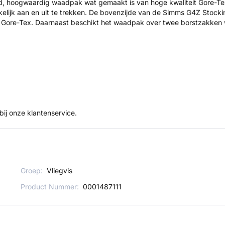
d, hoogwaardig waadpak wat gemaakt is van hoge kwaliteit Gore-Tex 
akkelijk aan en uit te trekken. De bovenzijde van de Simms G4Z Stock
n Gore-Tex. Daarnaast beschikt het waadpak over twee borstzakken we
bij onze klantenservice.
Groep:
Vliegvis
Product Nummer:
0001487111