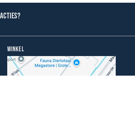
 acties?
WINKEL