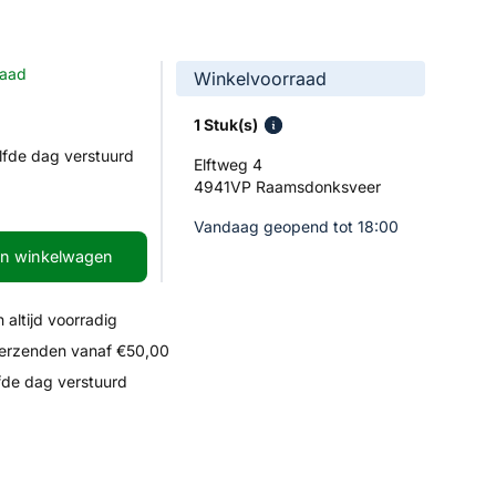
raad
Winkelvoorraad
1 Stuk(s)
lfde dag verstuurd
Elftweg 4
4941VP Raamsdonksveer
Vandaag geopend tot 18:00
In winkelwagen
 altijd voorradig
verzenden vanaf €50,00
fde dag verstuurd