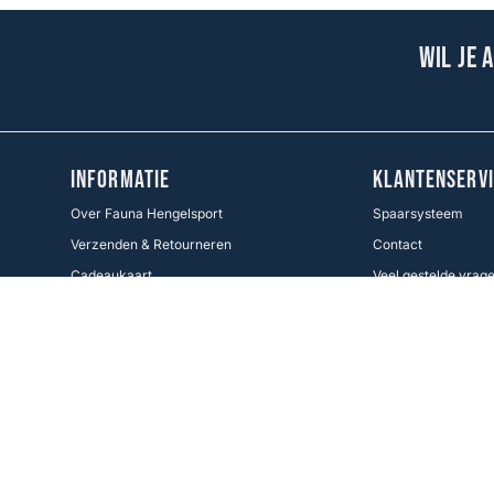
Wil je 
INFORMATIE
KLANTENSERVI
Over Fauna Hengelsport
Spaarsysteem
Verzenden & Retourneren
Contact
Cadeaukaart
Veel gestelde vrag
Voorwaarden KWO
Betaalmethoden
Cookie Policy