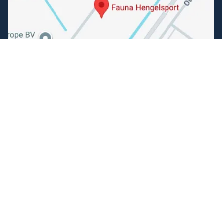
Volg ons
Facebook
Instagram
Makkelijk betalen
Kunnen wij je helpen?
+31 (0) 162-513308