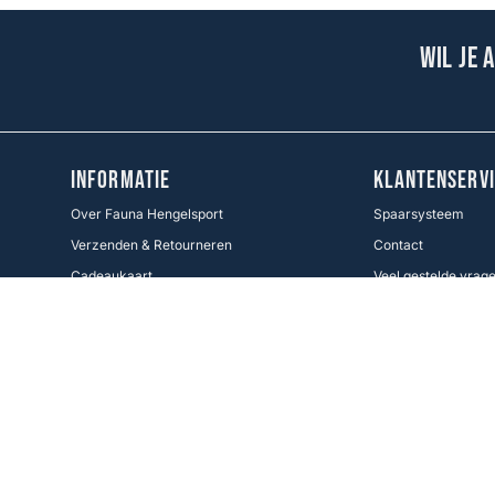
Wil je 
INFORMATIE
KLANTENSERVI
Over Fauna Hengelsport
Spaarsysteem
Verzenden & Retourneren
Contact
Cadeaukaart
Veel gestelde vrag
Voorwaarden KWO
Betaalmethoden
Cookie Policy