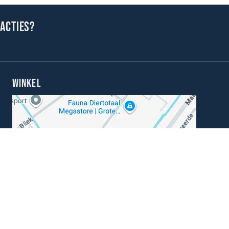
 acties?
WINKEL