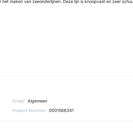
r het maken van zeeonderlijnen. Deze lijn is knoopvast en zeer schu
Groep:
Algemeen
Product Nummer:
0001568341